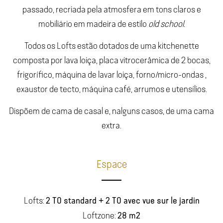
passado, recriada pela atmosfera em tons claros e
mobiliário em madeira de estilo
old school
.
Todos os Lofts estão dotados de uma kitchenette
composta por lava loiça, placa vitrocerâmica de 2 bocas,
frigorífico, máquina de lavar loiça, forno/micro-ondas ,
exaustor de tecto, máquina café, arrumos e utensílios.
Dispõem de cama de casal e, nalguns casos, de uma cama
extra.
Espace
2 T0 standard + 2 T0 avec vue sur le jardin
Lofts:
28 m2
Loftzone: