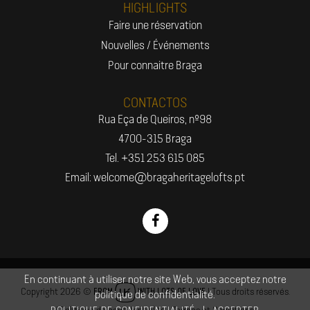
HIGHLIGHTS
Faire une réservation
Nouvelles / Événements
Pour connaitre Braga
CONTACTOS
Rua Eça de Queiros, nº98
4700-315 Braga
Tel. +351 253 615 085
Email: welcome@bragaheritagelofts.pt
En continuant à utiliser notre site Web, vous acceptez notre
Copyright 2026 ©
| Tous droits réservés.
FROM
WITH LOTS OF LOVE
politique de confidentialité.
|